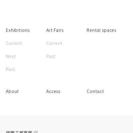
Exhibitions
Art Fairs
Rental spaces
Current
Current
Next
Past
Past
About
Access
Contact
版画工房富蔵