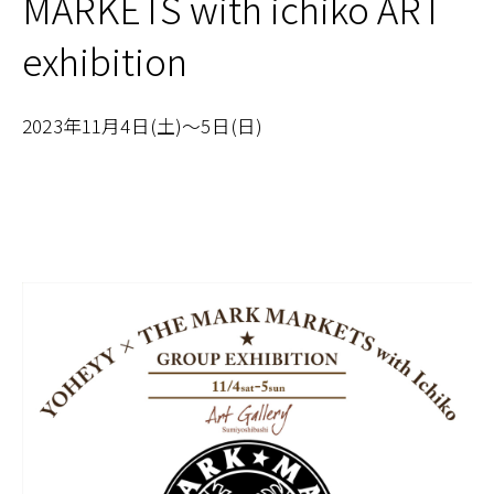
MARKETS with ichiko ART
exhibition
2023年11月4日(土)〜5日(日)