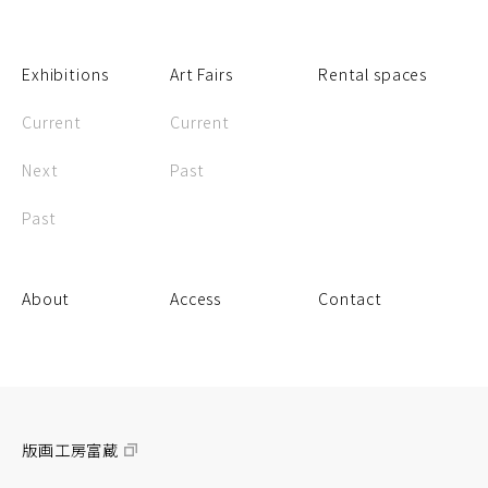
Exhibitions
Art Fairs
Rental spaces
Current
Current
Next
Past
Past
About
Access
Contact
版画工房富蔵