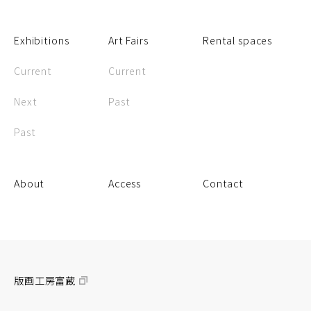
Exhibitions
Art Fairs
Rental spaces
Current
Current
Next
Past
Past
About
Access
Contact
版画工房富蔵