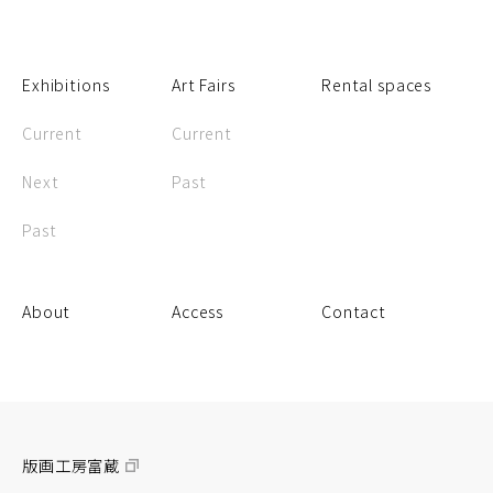
Exhibitions
Art Fairs
Rental spaces
Current
Current
Next
Past
Past
About
Access
Contact
版画工房富蔵