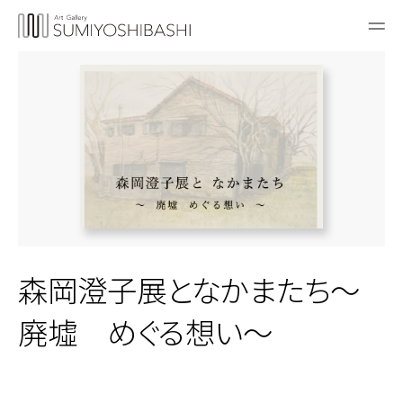
森岡澄子展となかまたち〜
廃墟 めぐる想い〜