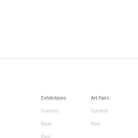
Exhibitions
Art Fairs
Current
Current
Next
Past
Past