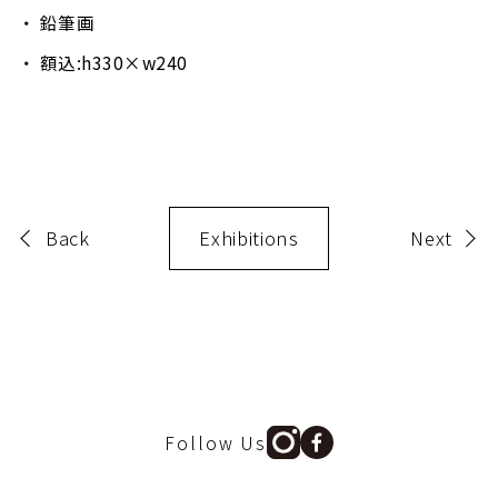
鉛筆画
額込:h330×w240
Back
Exhibitions
Next
Follow Us