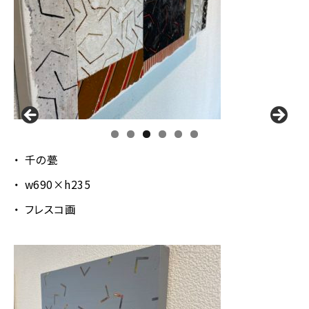
千の甍
w690×h235
フレスコ画