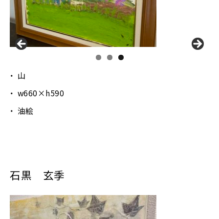
山
w660×h590
油絵
石黒 玄季