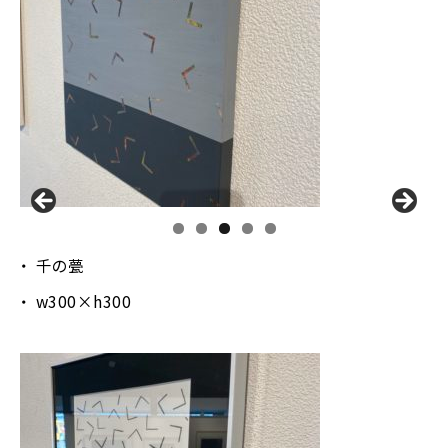
千の甍
w300×h300