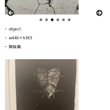
object
w440×h365
銅版画