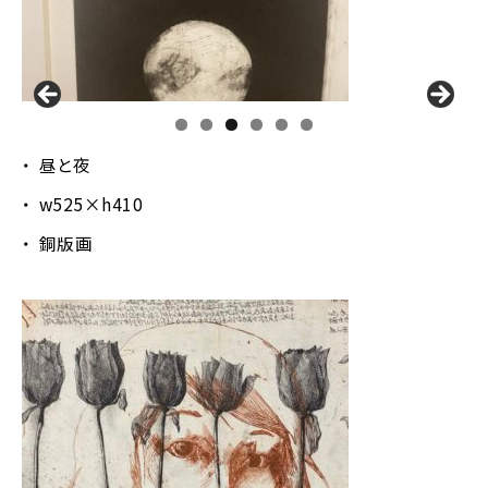
昼と夜
w525×h410
銅版画