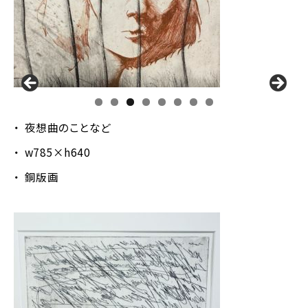
夜想曲のことなど
w785×h640
銅版画