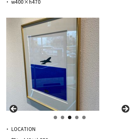
w400×h470
LOCATION