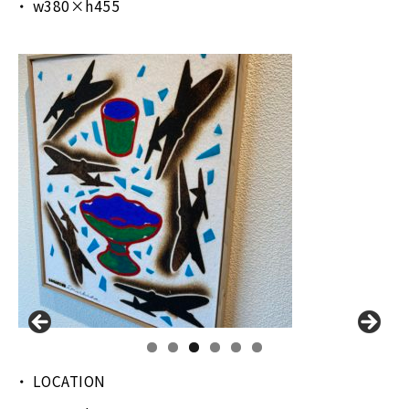
w380×h455
LOCATION