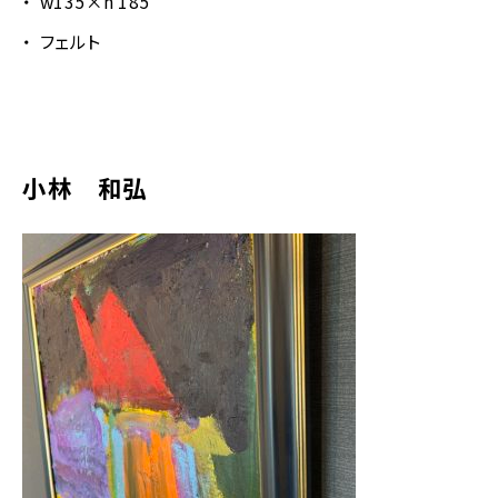
w135×h 185
フェルト
小林 和弘