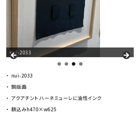
nui-2033
nui-2033
銅版画
アクアチント ハーネミューレに油性インク
額込みh470×w625