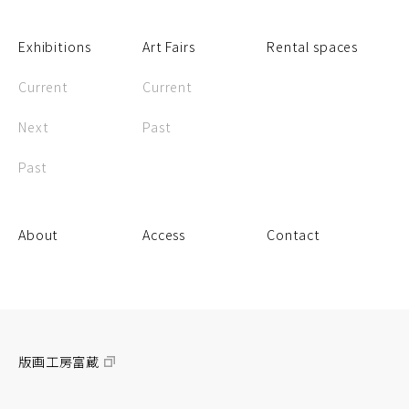
Exhibitions
Art Fairs
Rental spaces
Current
Current
Next
Past
Past
About
Access
Contact
版画工房富蔵