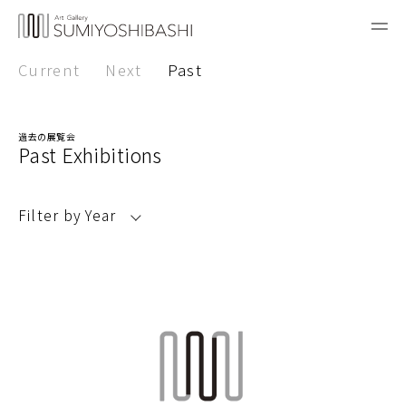
Current
Next
Past
過去の展覧会
Past Exhibitions
Filter by Year