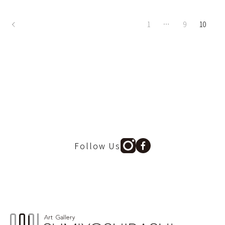
投
1
…
9
10
稿
の
ペ
ー
ジ
送
り
Follow Us