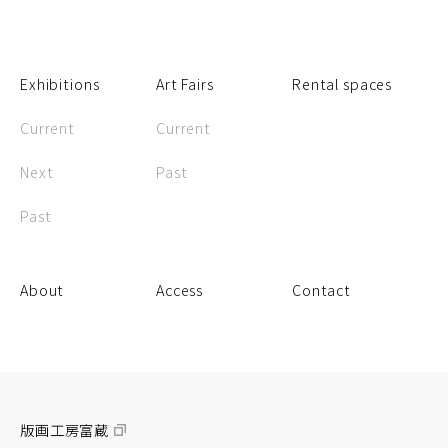
Exhibitions
Art Fairs
Rental spaces
Current
Current
Next
Past
Past
About
Access
Contact
版画工房富蔵