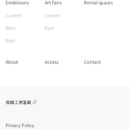
Exhibitions
Art Fairs
Rental spaces
Current
Current
Next
Past
Past
About
Access
Contact
版画工房富蔵
Privacy Policy