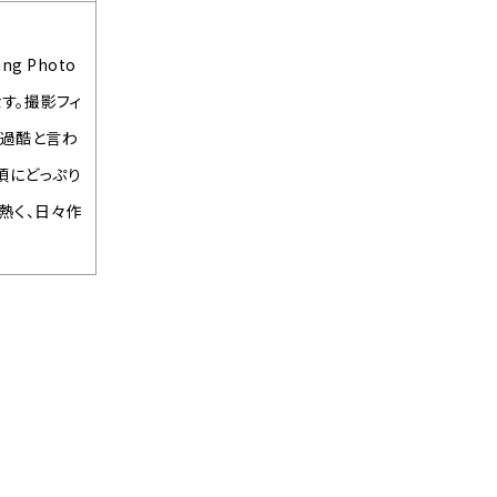
g Photo
す。撮影フィ
も過酷と言わ
頃にどっぷり
熱く、日々作